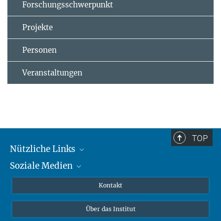
Forschungsschwerpunkt
Projekte
Personen
Veranstaltungen
TOP
Nützliche Links
Soziale Medien
MMG Alumni Corner
Publikationen
Linkedin
Kontakt
Datenvisualisierung
Bluesky
Über das Institut
Online-Vorträge