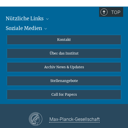
TOP
Nützliche Links
Soziale Medien
MMG Alumni Corner
Publikationen
Linkedin
Kontakt
Datenvisualisierung
Bluesky
Über das Institut
Online-Vorträge
Interviews zum Thema "Diversity"
Archiv News & Updates
Stellenangebote
Call for Papers
Max-Planck-Gesellschaft