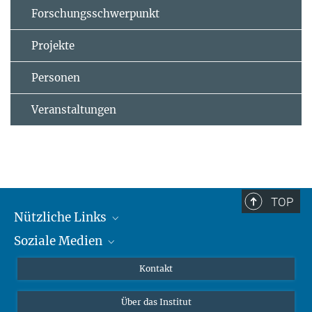
Forschungsschwerpunkt
Projekte
Personen
Veranstaltungen
TOP
Nützliche Links
Soziale Medien
MMG Alumni Corner
Publikationen
Linkedin
Kontakt
Datenvisualisierung
Bluesky
Über das Institut
Online-Vorträge