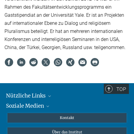
Rahmen des Fakultätsentwicklungsprogramms ein
Gaststipendiat an der Universität Yale. Er ist an Projekten
auf internationaler Ebene zu Dialog und religiösem
Pluralismus beteiligt. Er hat an mehreren internationalen
Konferenzen und interreligiösen Seminaren in den USA,
China, der Türkei, Georgien, Russland usw. teilgenommen.
TOP
Nützliche Links
Soziale Medien
MMG Alumni Corner
Publikationen
Linkedin
Kontakt
Datenvisualisierung
Bluesky
Über das Institut