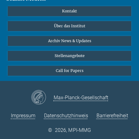
Publikationen
Linkedin
Kontakt
Datenvisualisierung
Bluesky
Über das Institut
Online-Vorträge
Interviews zum Thema "Diversity"
Archiv News & Updates
Stellenangebote
Call for Papers
Max-Planck-Gesellschaft
Impressum
Datenschutzhinweis
Barrierefreiheit
©
2026, MPI-MMG