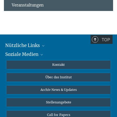
Veranstaltungen
TOP
Nützliche Links
Soziale Medien
MMG Alumni Corner
Publikationen
Linkedin
Kontakt
Datenvisualisierung
Bluesky
Über das Institut
Online-Vorträge
Interviews zum Thema "Diversity"
Archiv News & Updates
Stellenangebote
Call for Papers