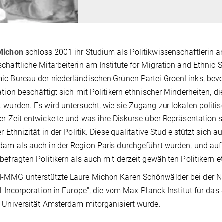
Michon
schloss 2001 ihr Studium als Politikwissenschaftlerin a
chaftliche Mitarbeiterin am Institute for Migration and Ethnic S
c Bureau der niederländischen Grünen Partei GroenLinks, bevo
ation beschäftigt sich mit Politikern ethnischer Minderheiten,
 wurden. Es wird untersucht, wie sie Zugang zur lokalen politisc
er Zeit entwickelte und was ihre Diskurse über Repräsentation si
er Ethnizität in der Politik. Diese qualitative Studie stützt sich 
am als auch in der Region Paris durchgeführt wurden, und auf 
befragten Politikern als auch mit derzeit gewählten Politikern 
-MMG unterstützte Laure Michon Karen Schönwälder bei der Na
al Incorporation in Europe", die vom Max-Planck-Institut für das
 Universität Amsterdam mitorganisiert wurde.