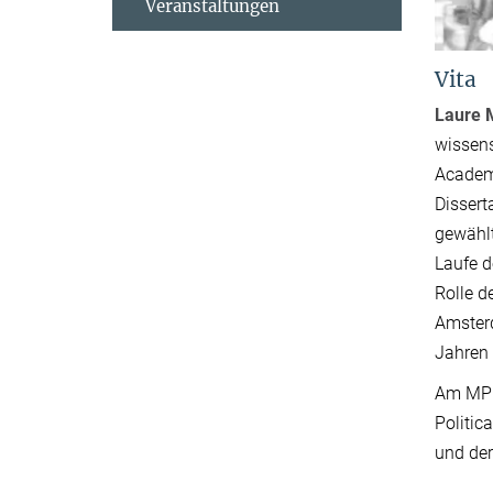
Veranstaltungen
Vita
Laure 
wissens
Academi
Dissert
gewählt
Laufe d
Rolle d
Amsterd
Jahren 
Am MPI
Politic
und der