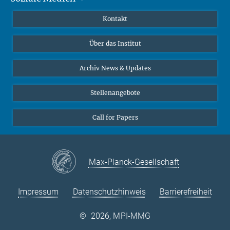
Publikationen
Linkedin
Kontakt
Datenvisualisierung
Bluesky
Über das Institut
Online-Vorträge
Interviews zum Thema "Diversity"
Archiv News & Updates
Stellenangebote
Call for Papers
Max-Planck-Gesellschaft
Impressum
Datenschutzhinweis
Barrierefreiheit
©
2026, MPI-MMG