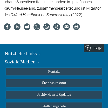
urbane Superdiversität, insbesondere im pazifischen
Raum/Neuseeland, zusammengearbeitet und ist Mitautor
des
Oxford Handbook on Superdiversity
(2022).
TOP
Nützliche Links
Soziale Medien
MMG Alumni Corner
Publikationen
Linkedin
Kontakt
Datenvisualisierung
Bluesky
Über das Institut
Online-Vorträge
Interviews zum Thema "Diversity"
Archiv News & Updates
Stellenangebote