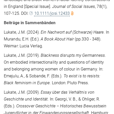
in England [Special Issue].
Journal of Social Issues
, 78(1),
107-125. DOI:
10.1111/josi.12433
Beiträge in Sammenbänden
Lukate, J.M. (2024).
Ein Nachwort auf (Schwarze) Haare
. In
Murandu, E.H. (Ed.).
A Book About Hair
(pp.330 - 348).
Weimar: Lucia Verlag.
Lukate, J.M. (2019).
Blackness disrupts my Germanness
.
On embodied intersectionality and questions of identity
and belonging among women of colour in Germany. In:
Emejulu, A., & Sobande, F. (Eds.).
To exist is to resists:
Black feminism in Europe
. London: Pluto Press.
Lukate, J.M. (2009).
Essay über das Verhältnis von
Geschichte und Identität
. In: Georgi, V. B., & Ohliger, R.
(Eds.).
Crossover Geschichte – Historisches Bewusstsein
Jugendlicher in der Einwanderungsgesellschaft
. Hamburg: