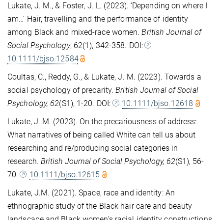
Lukate, J. M., & Foster, J. L. (2023). ‘Depending on where I
am…’ Hair, travelling and the performance of identity
among Black and mixed-race women.
British Journal of
Social Psychology
, 62(1), 342-358. DOI:
10.1111/bjso.12584
Coultas, C., Reddy, G., & Lukate, J. M.
(2023). Towards a
social psychology of precarity.
British Journal of Social
Psychology
, 62
(S1), 1-20
. DOI:
10.1111/bjso.12618
Lukate, J. M. (2023). On the precariousness of address:
What narratives of being called White can tell us about
researching and re/producing social categories in
research.
British Journal of Social Psychology
,
62
(S1), 56-
70.
10.1111/bjso.12615
Lukate, J.M. (2021). Space, race and identity: An
ethnographic study of the Black hair care and beauty
landscape and Black women’s racial identity constructions