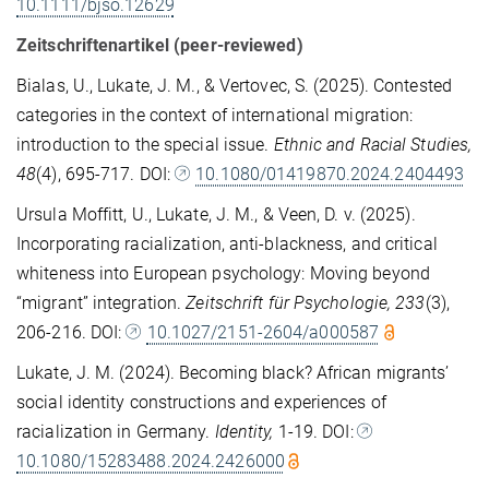
10.1111/bjso.12629
Zeitschriftenartikel (peer-reviewed)
Bialas, U., Lukate, J. M., & Vertovec, S. (2025). Contested
categories in the context of international migration:
introduction to the special issue.
Ethnic and Racial Studies,
48
(4), 695-717. DOI:
10.1080/01419870.2024.2404493
Ursula Moffitt, U., Lukate, J. M., & Veen, D. v. (2025).
Incorporating racialization, anti-blackness, and critical
whiteness into European psychology: Moving beyond
“migrant” integration.
Zeitschrift für Psychologie, 233
(3),
206-216. DOI:
10.1027/2151-2604/a000587
Lukate, J. M. (2024). Becoming black? African migrants’
social identity constructions and experiences of
racialization in Germany.
Identity,
1-19. DOI:
10.1080/15283488.2024.2426000