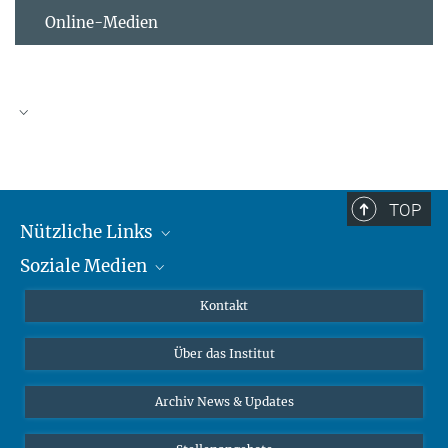
Online-Medien
TOP
Nützliche Links
Soziale Medien
MMG Alumni Corner
Publikationen
Linkedin
Kontakt
Datenvisualisierung
Bluesky
Über das Institut
Online-Vorträge
Interviews zum Thema "Diversity"
Archiv News & Updates