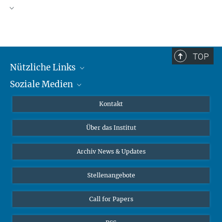
TOP
Nützliche Links
Soziale Medien
MMG Alumni Corner
Publikationen
Linkedin
Kontakt
Datenvisualisierung
Bluesky
Über das Institut
Online-Vorträge
Interviews zum Thema "Diversity"
Archiv News & Updates
Stellenangebote
Call for Papers