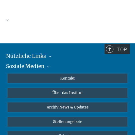
TOP
Nützliche Links
Soziale Medien
MMG Alumni Corner
Publikationen
Linkedin
Kontakt
Datenvisualisierung
Bluesky
Über das Institut
Online-Vorträge
Interviews zum Thema "Diversity"
Archiv News & Updates
Stellenangebote