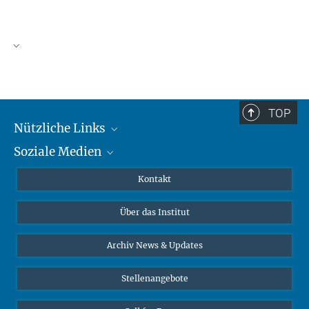
TOP
Nützliche Links
Soziale Medien
MMG Alumni Corner
Publikationen
Linkedin
Kontakt
Datenvisualisierung
Bluesky
Über das Institut
Online-Vorträge
Interviews zum Thema "Diversity"
Archiv News & Updates
Stellenangebote