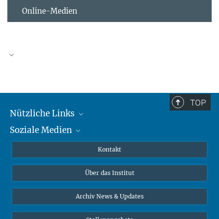
Online-Medien
TOP
Nützliche Links
Soziale Medien
MMG Alumni Corner
Publikationen
Linkedin
Kontakt
Datenvisualisierung
Bluesky
Über das Institut
Online-Vorträge
Interviews zum Thema "Diversity"
Archiv News & Updates