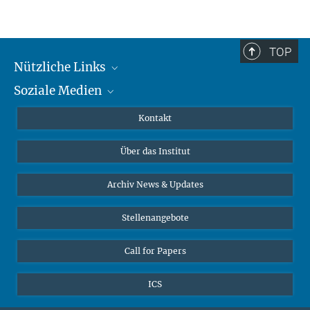
TOP
Nützliche Links
Soziale Medien
MMG Alumni Corner
Publikationen
Linkedin
Kontakt
Datenvisualisierung
Bluesky
Über das Institut
Online-Vorträge
Interviews zum Thema "Diversity"
Archiv News & Updates
Stellenangebote
Call for Papers
ICS