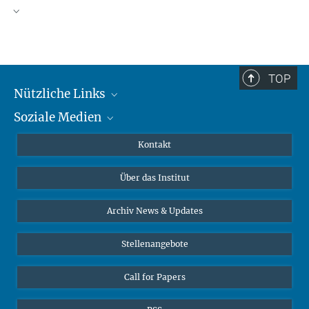
TOP
Nützliche Links
Soziale Medien
MMG Alumni Corner
Publikationen
Linkedin
Kontakt
Datenvisualisierung
Bluesky
Über das Institut
Online-Vorträge
Interviews zum Thema "Diversity"
Archiv News & Updates
Stellenangebote
Call for Papers