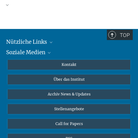
TOP
Nützliche Links
Soziale Medien
MMG Alumni Corner
Publikationen
Linkedin
Kontakt
Datenvisualisierung
Bluesky
Über das Institut
Online-Vorträge
Interviews zum Thema "Diversity"
Archiv News & Updates
Stellenangebote
Call for Papers