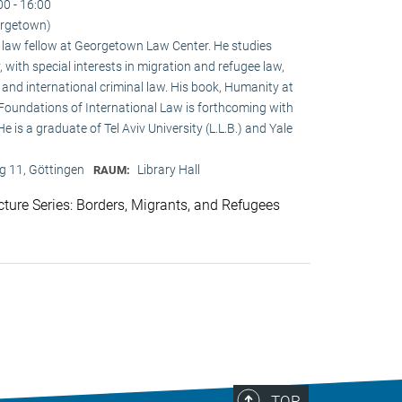
00 - 16:00
orgetown)
y law fellow at Georgetown Law Center. He studies
, with special interests in migration and refugee law,
 and international criminal law. His book, Humanity at
Foundations of International Law is forthcoming with
 is a graduate of Tel Aviv University (L.L.B.) and Yale
 11, Göttingen
Library Hall
RAUM:
ture Series: Borders, Migrants, and Refugees
TOP