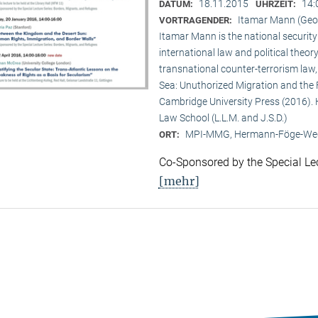
18.11.2015
14:
DATUM:
UHRZEIT:
Itamar Mann (Ge
VORTRAGENDER:
Itamar Mann is the national securit
international law and political theory
transnational counter-terrorism law,
Sea: Unuthorized Migration and the 
Cambridge University Press (2016). He
Law School (L.L.M. and J.S.D.)
MPI-MMG, Hermann-Föge-Weg
ORT:
Co-Sponsored by the Special Lec
[mehr]