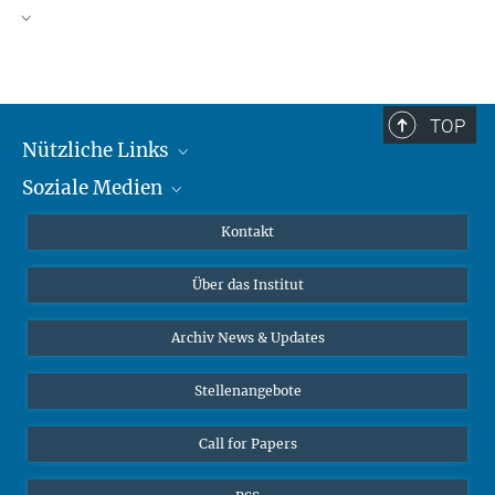
TOP
Nützliche Links
Soziale Medien
MMG Alumni Corner
Publikationen
Linkedin
Kontakt
Datenvisualisierung
Bluesky
Über das Institut
Online-Vorträge
Interviews zum Thema "Diversity"
Archiv News & Updates
Stellenangebote
Call for Papers