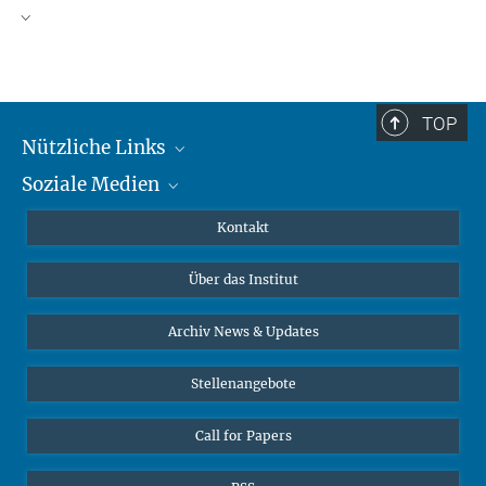
TOP
Nützliche Links
Soziale Medien
MMG Alumni Corner
Publikationen
Linkedin
Kontakt
Datenvisualisierung
Bluesky
Über das Institut
Online-Vorträge
Interviews zum Thema "Diversity"
Archiv News & Updates
Stellenangebote
Call for Papers