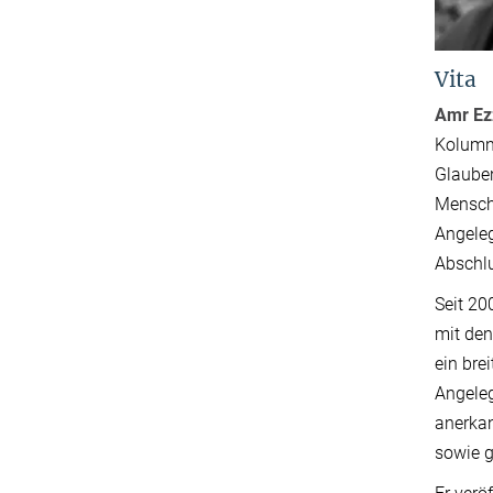
Vita
Amr Ez
Kolumn
Glauben
Mensche
Angeleg
Abschlu
Seit 20
mit den
ein bre
Angeleg
anerkan
sowie g