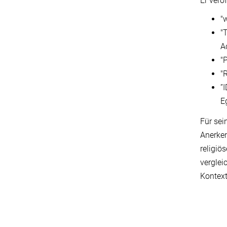
Er verö
"w
"
A
"
"
”
E
Für sei
Anerken
religiö
verglei
Kontext