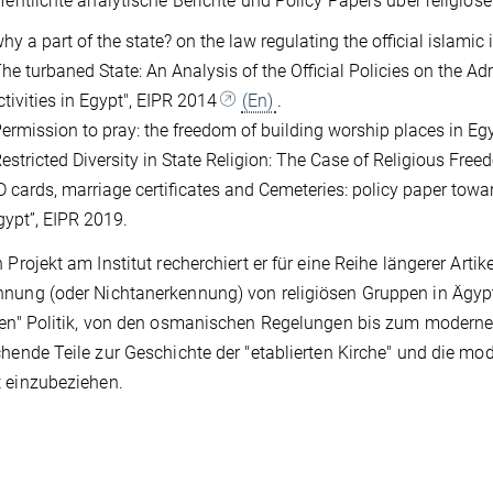
ffentlichte analytische Berichte und Policy Papers über religiös
hy a part of the state? on the law regulating the official islamic 
The turbaned State: An Analysis of the Official Policies on the A
ctivities in Egypt", EIPR 2014
(En)
.
Permission to pray: the freedom of building worship places in Eg
Restricted Diversity in State Religion: The Case of Religious Fre
ID cards, marriage certificates and Cemeteries: policy paper towar
gypt”, EIPR 2019.
n Projekt am Institut recherchiert er für eine Reihe längerer Art
nung (oder Nichtanerkennung) von religiösen Gruppen in Ägypt
sen" Politik, von den osmanischen Regelungen bis zum modernen
chende Teile zur Geschichte der "etablierten Kirche" und die mo
 einzubeziehen.