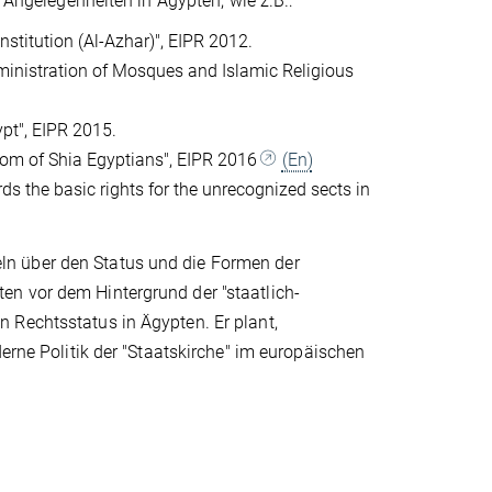
e Angelegenheiten in Ägypten, wie z.B.:
institution (Al-Azhar)", EIPR 2012.
dministration of Mosques and Islamic Religious
ypt", EIPR 2015.
edom of Shia Egyptians", EIPR 2016
(En)
ds the basic rights for the unrecognized sects in
ikeln über den Status und die Formen der
en vor dem Hintergrund der "staatlich-
 Rechtsstatus in Ägypten. Er plant,
derne Politik der "Staatskirche" im europäischen