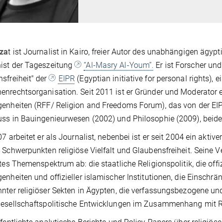
za
t ist Journalist in Kairo, freier Autor des unabhängigen ägy
ist der Tageszeitung
“Al-Masry Al-Youm”.
Er ist Forscher un
sfreiheit" der
EIPR
(Egyptian initiative for personal rights),
e
nrechtsorganisation. Seit 2011 ist er Gründer und Moderator e
enheiten (RFF/ Religion and Freedoms Forum), das von der EIP
ss in Bauingenieurwesen (2002) und Philosophie (2009), beide 
07 arbeitet er als Journalist, nebenbei ist er seit 2004 ein aktive
 Schwerpunkten religiöse Vielfalt und Glaubensfreiheit. Seine 
ites Themenspektrum ab: die staatliche Religionspolitik, die offi
enheiten und offizieller islamischer Institutionen, die Einschrän
nter religiöser Sekten in Ägypten, die verfassungsbezogene und 
esellschaftspolitische Entwicklungen im Zusammenhang mit R