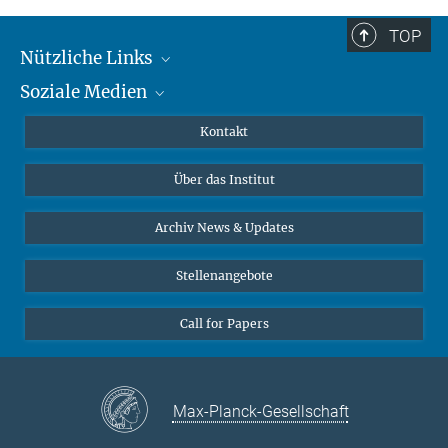
TOP
Nützliche Links
Soziale Medien
MMG Alumni Corner
Publikationen
Linkedin
Kontakt
Datenvisualisierung
Bluesky
Über das Institut
Online-Vorträge
Interviews zum Thema "Diversity"
Archiv News & Updates
Stellenangebote
Call for Papers
Max-Planck-Gesellschaft