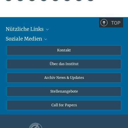
TOP
Nützliche Links
Soziale Medien
MMG Alumni Corner
Publikationen
Linkedin
Kontakt
Datenvisualisierung
Bluesky
Über das Institut
Online-Vorträge
Interviews zum Thema "Diversity"
Archiv News & Updates
Stellenangebote
Call for Papers