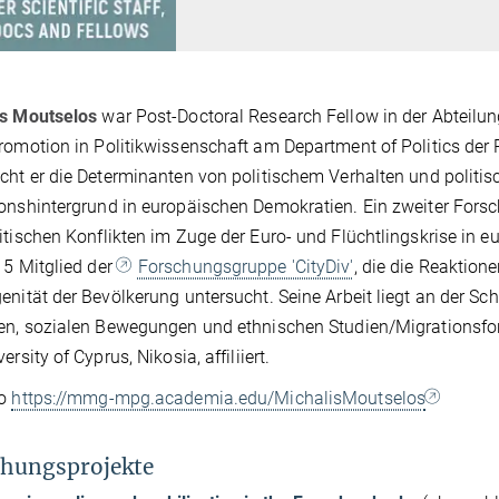
is Moutselos
war Post-Doctoral Research Fellow in der Abteilung 
romotion in Politikwissenschaft am Department of Politics der Pr
cht er die Determinanten von politischem Verhalten und politi
onshintergrund in europäischen Demokratien. Ein zweiter Fors
itischen Konflikten im Zuge der Euro- und Flüchtlingskrise in e
15 Mitglied der
Forschungsgruppe 'CityDiv'
, die die Reaktio
enität der Bevölkerung untersucht. Seine Arbeit liegt an der Schn
en, sozialen Bewegungen und ethnischen Studien/Migrationsfors
ersity of Cyprus, Nikosia, affiliiert.
so
https://mmg-mpg.academia.edu/MichalisMoutselos
hungsprojekte