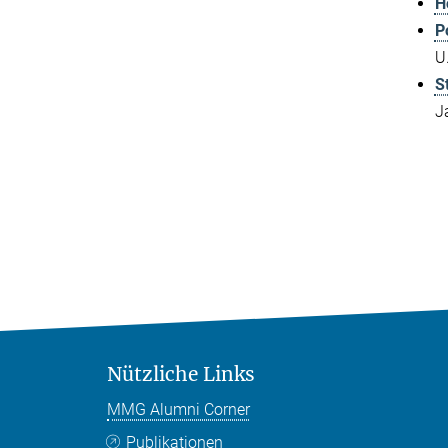
H
Po
U.
S
J
Nützliche Links
MMG Alumni Corner
Publikationen