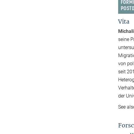
Vita
Michal
seine P
untersu
Migrati
von pol
seit 20
Heterog
Verhalt
der Univ
See al
Forsc