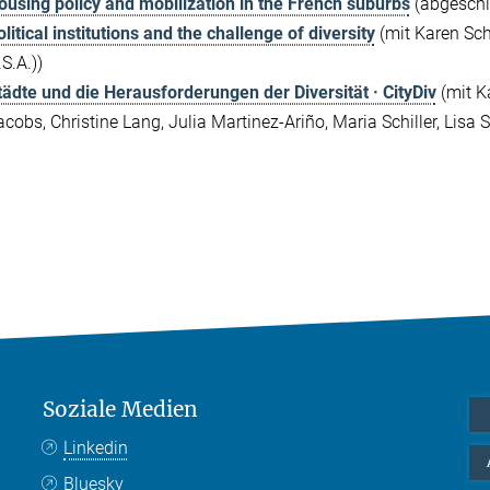
ousing policy and mobilization in the French suburbs
(abgeschl
litical institutions and the challenge of diversity
(mit Karen Schö
S.A.))
tädte und die Herausforderungen der Diversität · CityDiv
(mit Ka
acobs, Christine Lang, Julia Martinez-Ariño, Maria Schiller, Lis
Soziale Medien
Linkedin
Bluesky