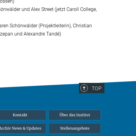
ossen)
nwälder und Alex Street (jetzt Caroll College,
ren Schönwälder (Projektleiterin), Christian
a Szepan und Alexandre Tandé)
TOP
Kontakt
Über das Institut
Archiv News & Updates
Stellenangebote