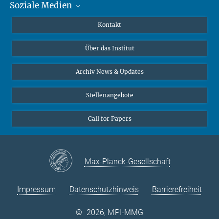
Soziale Medien
MMG Alumni Corner
Publikationen
Linkedin
Kontakt
Datenvisualisierung
Bluesky
Über das Institut
Online-Vorträge
Interviews zum Thema "Diversity"
Archiv News & Updates
Stellenangebote
Call for Papers
Max-Planck-Gesellschaft
Impressum
Datenschutzhinweis
Barrierefreiheit
©
2026, MPI-MMG