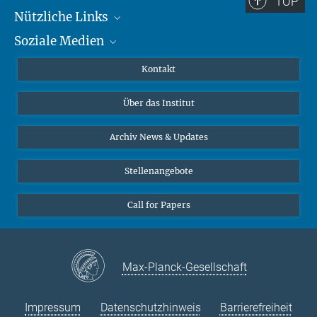
TOP
Nützliche Links
Soziale Medien
MMG Alumni Corner
Publikationen
Linkedin
Kontakt
Datenvisualisierung
Bluesky
Über das Institut
Online-Vorträge
Interviews zum Thema "Diversity"
Archiv News & Updates
Stellenangebote
Call for Papers
Max-Planck-Gesellschaft
Impressum
Datenschutzhinweis
Barrierefreiheit