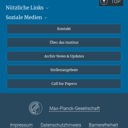
TOP
Nützliche Links
Soziale Medien
MMG Alumni Corner
Publikationen
Linkedin
Kontakt
Datenvisualisierung
Bluesky
Über das Institut
Online-Vorträge
Interviews zum Thema "Diversity"
Archiv News & Updates
Stellenangebote
Call for Papers
Max-Planck-Gesellschaft
Impressum
Datenschutzhinweis
Barrierefreiheit