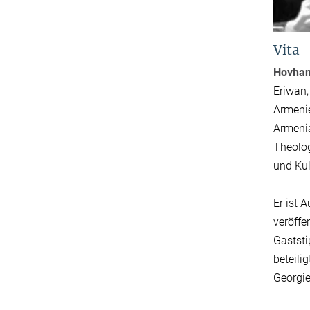
Vita
Hovhan
Eriwan,
Armenie
Armenia
Theolog
und Kul
Er ist 
veröffe
Gaststi
beteili
Georgie