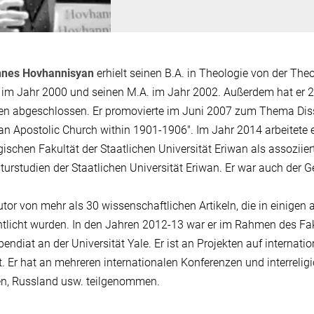
nes Hovhannisyan
erhielt seinen B.A. in Theologie von der Theo
 im Jahr 2000 und seinen M.A. im Jahr 2002. Außerdem hat er 20
n abgeschlossen. Er promovierte im Juni 2007 zum Thema Diss
n Apostolic Church within 1901-1906". Im Jahr 2014 arbeitete er
ischen Fakultät der Staatlichen Universität Eriwan als assoziier
turstudien der Staatlichen Universität Eriwan. Er war auch der Ge
Autor von mehr als 30 wissenschaftlichen Artikeln, die in einigen
ntlicht wurden. In den Jahren 2012-13 war er im Rahmen des F
pendiat an der Universität Yale. Er ist an Projekten auf internat
gt. Er hat an mehreren internationalen Konferenzen und interrelig
n, Russland usw. teilgenommen.