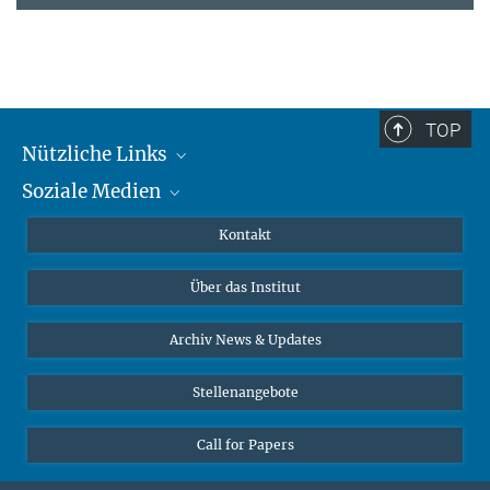
TOP
Nützliche Links
Soziale Medien
MMG Alumni Corner
Publikationen
Linkedin
Kontakt
Datenvisualisierung
Bluesky
Über das Institut
Online-Vorträge
Interviews zum Thema "Diversity"
Archiv News & Updates
Stellenangebote
Call for Papers