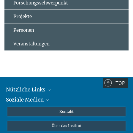
Forschungsschwerpunkt
Projekte
Personen
Veranstaltungen
TOP
Nützliche Links
Soziale Medien
MMG Alumni Corner
Publikationen
Linkedin
Kontakt
Datenvisualisierung
Bluesky
Über das Institut
Online-Vorträge