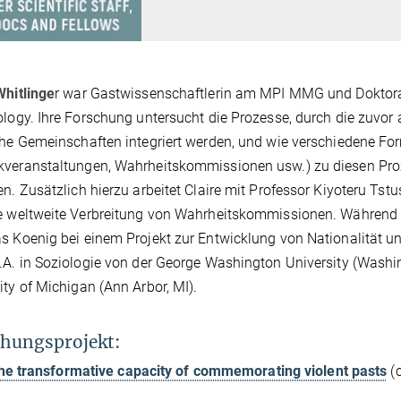
Whitlinge
r war Gastwissenschaftlerin am MPI MMG und Doktoran
ology. Ihre Forschung untersucht die Prozesse, durch die zuvor
che Gemeinschaften integriert werden, und wie verschiedene Fo
veranstaltungen, Wahrheitskommissionen usw.) zu diesen Proze
en. Zusätzlich hierzu arbeitet Claire mit Professor Kiyoteru Tstu
e weltweite Verbreitung von Wahrheitskommissionen. Während ihr
s Koenig bei einem Projekt zur Entwicklung von Nationalität un
.A. in Soziologie von der George Washington University (Washin
ity of Michigan (Ann Arbor, MI).
hungsprojekt:
he transformative capacity of commemorating violent pasts
(