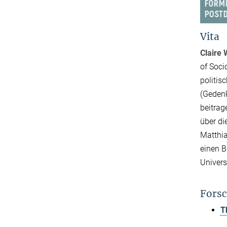
Vita
Claire 
of Soci
politis
(Gedenk
beitrag
über di
Matthia
einen B
Univers
Forsc
T