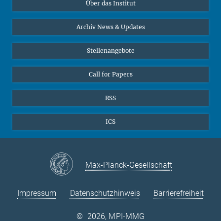
Über das Institut
Online-Vorträge
Sekretariat Prof. Vertovec
Interviews zum Thema "Diversity"
Archiv News & Updates
Marina Adomeit
+49 (551) 4956 - 126
Stellenangebote
+49 (551) 4956 - 173
✉ adomeit(at)mmg.mpg.de
Call for Papers
RSS
ICS
Max-Planck-Gesellschaft
Impressum
Datenschutzhinweis
Barrierefreiheit
©
2026, MPI-MMG