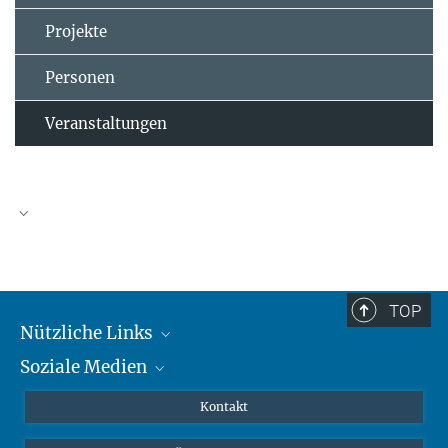
Projekte
Personen
Veranstaltungen
TOP
Nützliche Links
Soziale Medien
MMG Alumni Corner
Publikationen
Linkedin
Kontakt
Prof. Dr. Dr. h.c. Steven Vertovec, Gründungsdirektor
Datenvisualisierung
Bluesky