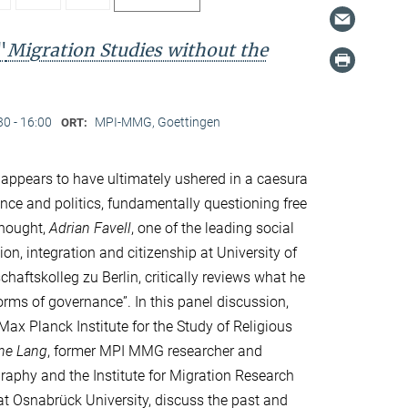
"
Migration Studies without the
30 - 16:00
MPI-MMG, Goettingen
ORT:
ppears to have ultimately ushered in a caesura
nce and politics, fundamentally questioning free
thought,
Adrian Favell
, one of the leading social
ion, integration and citizenship at University of
haftskolleg zu Berlin, critically reviews what he
forms of governance”. In this panel discussion,
e Max Planck Institute for the Study of Religious
ine Lang
, former MPI MMG researcher and
ography and the Institute for Migration Research
 at Osnabrück University, discuss the past and