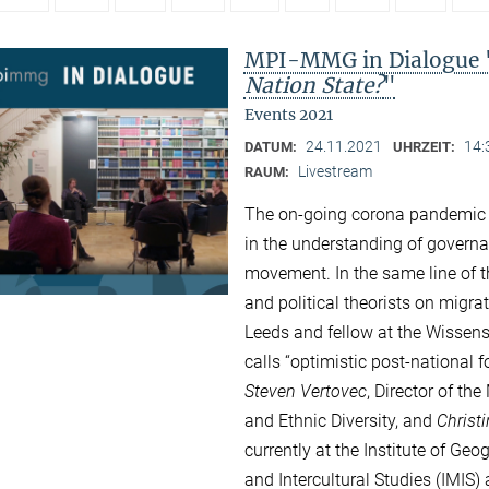
MPI-MMG in Dialogue 
Nation State?
"
Events 2021
24.11.2021
14:
DATUM:
UHRZEIT:
Livestream
RAUM:
The on-going corona pandemic a
in the understanding of governa
movement. In the same line of 
and political theorists on migrat
Leeds and fellow at the Wissensc
calls “optimistic post-national 
Steven Vertovec
, Director of th
and Ethnic Diversity, and
Christ
currently at the Institute of Ge
and Intercultural Studies (IMIS)