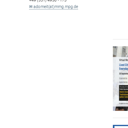
+49 (551) 4956 - 173
✉ adomeit(at)mmg.mpg.de