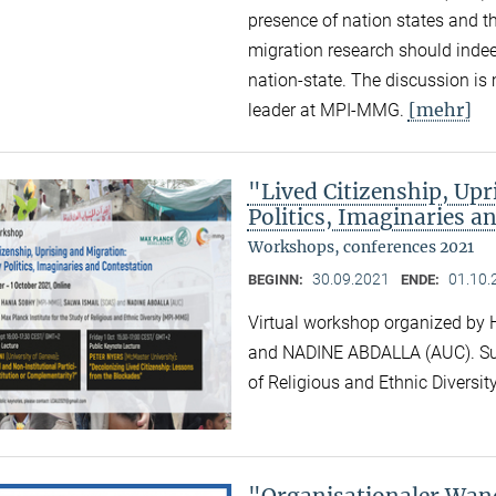
presence of nation states and th
migration research should indee
nation-state. The discussion i
[mehr]
leader at MPI-MMG.
"Lived Citizenship, Up
Politics, Imaginaries a
Workshops, conferences 2021
30.09.2021
01.10.
BEGINN:
ENDE:
Virtual workshop organized b
and NADINE ABDALLA (AUC). Supp
of Religious and Ethnic Divers
"Organisationaler Wand