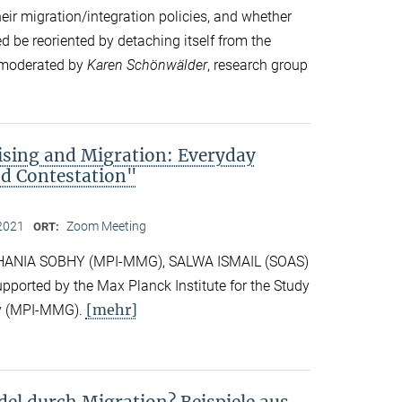
eir migration/integration policies, and whether
d be reoriented by detaching itself from the
s moderated by
Karen Schönwälder
, research group
rising and Migration: Everyday
nd Contestation"
2021
Zoom Meeting
ORT:
y HANIA SOBHY (MPI-MMG), SALWA ISMAIL (SOAS)
orted by the Max Planck Institute for the Study
[mehr]
ity (MPI-MMG).
el durch Migration? Beispiele aus