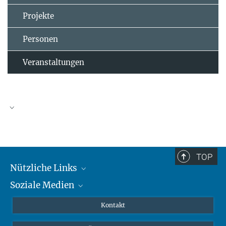
Projekte
Personen
Veranstaltungen
TOP
Nützliche Links
Soziale Medien
MMG Alumni Corner
Publikationen
Linkedin
Kontakt
Prof. Dr. Dr. h.c. Steven Vertovec, Gründungsdirektor
Datenvisualisierung
Bluesky