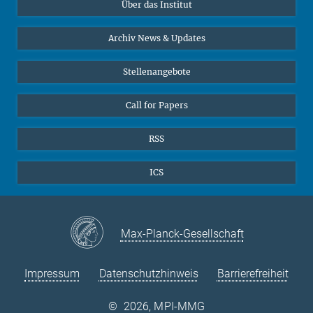
Über das Institut
Online-Vorträge
Sekretariat Prof. Vertovec
Interviews zum Thema "Diversity"
Archiv News & Updates
Marina Adomeit
+49 (551) 4956 - 126
Stellenangebote
+49 (551) 4956 - 173
✉ adomeit(at)mmg.mpg.de
Call for Papers
RSS
ICS
Max-Planck-Gesellschaft
Impressum
Datenschutzhinweis
Barrierefreiheit
©
2026, MPI-MMG