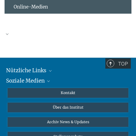
Online-Medien
TOP
Nützliche Links
Soziale Medien
MMG Alumni Corner
Publikationen
Linkedin
Kontakt
Datenvisualisierung
Bluesky
Über das Institut
Online-Vorträge
Interviews zum Thema "Diversity"
Archiv News & Updates