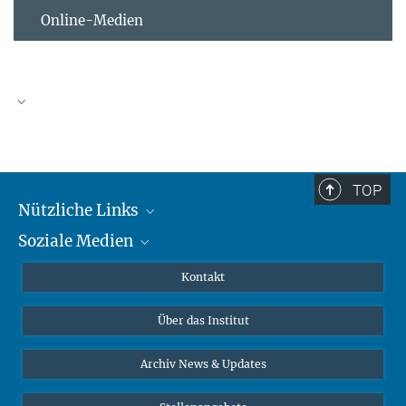
Online-Medien
TOP
Nützliche Links
Soziale Medien
MMG Alumni Corner
Publikationen
Linkedin
Kontakt
Datenvisualisierung
Bluesky
Über das Institut
Online-Vorträge
Interviews zum Thema "Diversity"
Archiv News & Updates