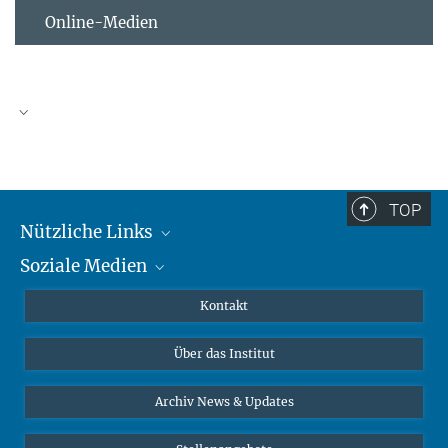
Online-Medien
TOP
Nützliche Links
Soziale Medien
MMG Alumni Corner
Publikationen
Linkedin
Kontakt
Datenvisualisierung
Bluesky
Über das Institut
Online-Vorträge
Interviews zum Thema "Diversity"
Archiv News & Updates