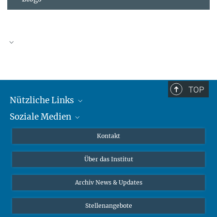
TOP
Nützliche Links
Soziale Medien
MMG Alumni Corner
Publikationen
Linkedin
Kontakt
Dr. Jeremy F. Walton, Forschungsgruppenleiter
Datenvisualisierung
Bluesky
Über das Institut
Online-Vorträge
Interviews zum Thema "Diversity"
Archiv News & Updates
Stellenangebote