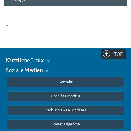
TOP
Nützliche Links
Soziale Medien
MMG Alumni Corner
Publikationen
Linkedin
Kontakt
Dr. Jeremy F. Walton, Forschungsgruppenleiter
Datenvisualisierung
Bluesky
Über das Institut
Online-Vorträge
Interviews zum Thema "Diversity"
Archiv News & Updates
Stellenangebote