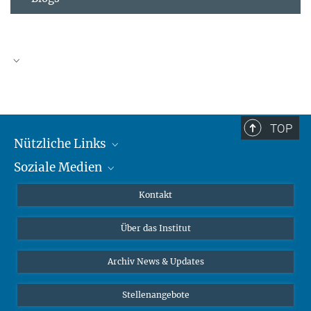
TOP
Nützliche Links
Soziale Medien
MMG Alumni Corner
Publikationen
Linkedin
Kontakt
Dr. Jeremy F. Walton, Forschungsgruppenleiter
Datenvisualisierung
Bluesky
Über das Institut
Online-Vorträge
Interviews zum Thema "Diversity"
Archiv News & Updates
Stellenangebote