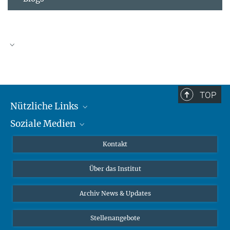
TOP
Nützliche Links
Soziale Medien
MMG Alumni Corner
Publikationen
Linkedin
Kontakt
Dr. Jeremy F. Walton, Forschungsgruppenleiter
Datenvisualisierung
Bluesky
Über das Institut
Online-Vorträge
Interviews zum Thema "Diversity"
Archiv News & Updates
Stellenangebote