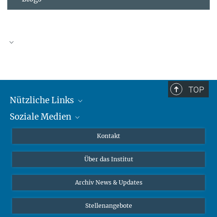
TOP
Nützliche Links
Soziale Medien
MMG Alumni Corner
Publikationen
Linkedin
Kontakt
Dr. Jeremy F. Walton, Forschungsgruppenleiter
Datenvisualisierung
Bluesky
Über das Institut
Online-Vorträge
Interviews zum Thema "Diversity"
Archiv News & Updates
Stellenangebote