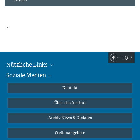
TOP
Nützliche Links
Soziale Medien
MMG Alumni Corner
Publikationen
Linkedin
Kontakt
Dr. Jeremy F. Walton, Forschungsgruppenleiter
Datenvisualisierung
Bluesky
Über das Institut
Online-Vorträge
Interviews zum Thema "Diversity"
Archiv News & Updates
Stellenangebote