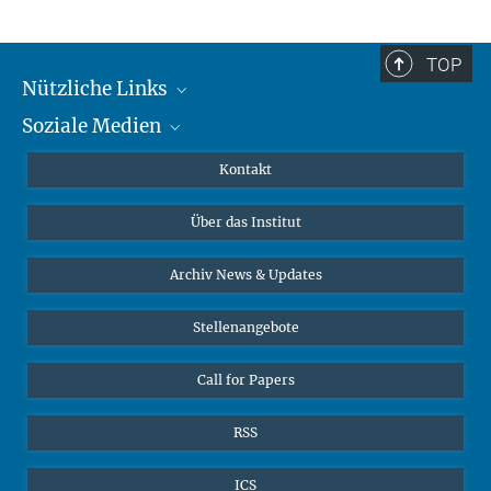
TOP
Nützliche Links
Soziale Medien
MMG Alumni Corner
Publikationen
Linkedin
Kontakt
Datenvisualisierung
Bluesky
Über das Institut
Online-Vorträge
Interviews zum Thema "Diversity"
Archiv News & Updates
Stellenangebote
Call for Papers
RSS
ICS