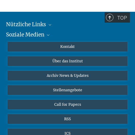
TOP
Nützliche Links
Soziale Medien
MMG Alumni Corner
Publikationen
Linkedin
Kontakt
Datenvisualisierung
Bluesky
Über das Institut
Online-Vorträge
Interviews zum Thema "Diversity"
Archiv News & Updates
Stellenangebote
Call for Papers
RSS
ICS