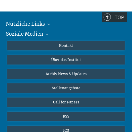
TOP
Nützliche Links
Soziale Medien
MMG Alumni Corner
Publikationen
Linkedin
Kontakt
Datenvisualisierung
Bluesky
Über das Institut
Online-Vorträge
Interviews zum Thema "Diversity"
Archiv News & Updates
Stellenangebote
Call for Papers
RSS
ICS