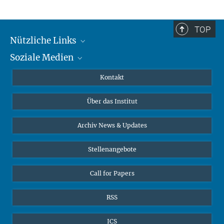
TOP
Nützliche Links
Soziale Medien
MMG Alumni Corner
Publikationen
Linkedin
Kontakt
Datenvisualisierung
Bluesky
Über das Institut
Online-Vorträge
Interviews zum Thema "Diversity"
Archiv News & Updates
Stellenangebote
Call for Papers
RSS
ICS