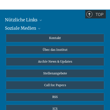
TOP
Nützliche Links
Soziale Medien
MMG Alumni Corner
Publikationen
Linkedin
Kontakt
Datenvisualisierung
Bluesky
Über das Institut
Online-Vorträge
Interviews zum Thema "Diversity"
Archiv News & Updates
Stellenangebote
Call for Papers
RSS
ICS