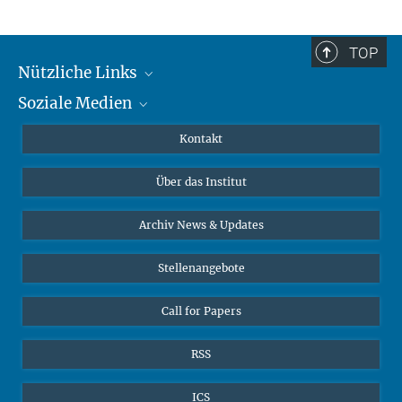
TOP
Nützliche Links
Soziale Medien
MMG Alumni Corner
Publikationen
Linkedin
Kontakt
Datenvisualisierung
Bluesky
Über das Institut
Online-Vorträge
Interviews zum Thema "Diversity"
Archiv News & Updates
Stellenangebote
Call for Papers
RSS
ICS